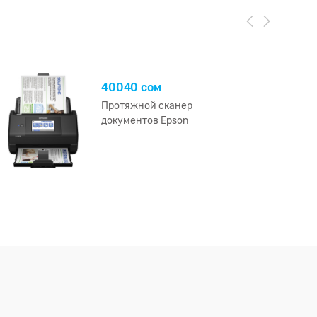
40040 сом
Протяжной сканер
документов Epson
WorkForce ES-580W
Wireless (CIS, A4 Color,
600dpi, 35ppm, 70ipm,
DADF-100 page, duplex,
30-bit input/ 24-bit output,
Wi-Fi, USB3.0, Black)