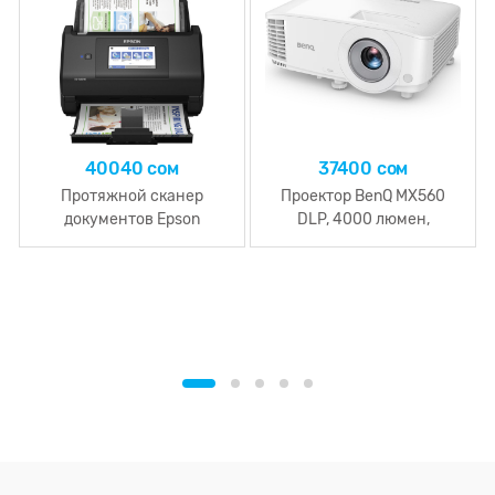
40040 сом
37400 сом
Протяжной сканер
Проектор BenQ MX560
документов Epson
DLP, 4000 люмен,
WorkForce ES-580W
20000:1, XGA 1024x768,
Wireless (CIS, A4 Color,
2xHDMI 1.4a, VGA in, VGA
600dpi, 35ppm, 70ipm,
out, S-Video, Composite
DADF-100 page, duplex,
Video (RCA), 1x Audio in
30-bit input/ 24-bit output,
3.5mm Mini Jack, 1x Audio
Wi-Fi, USB3.0, Black)
out 3.5mm Mini Jack,
Speaker 10W, RS-232,
1xUSB-A 2.0, 1xMini-USB,
White