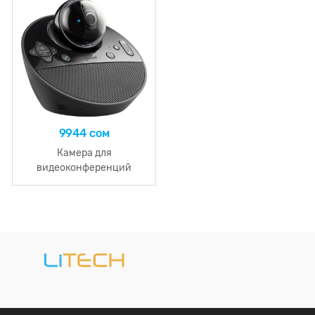
9944 сом
Камера для
видеоконференций
Logitech BCC950 Full HD,
1080p, 30fps, RightLight 2,
Speakerphone for Groups
of 1-4 people, View 78°, 4x
Zoom, USB 2.0, Black