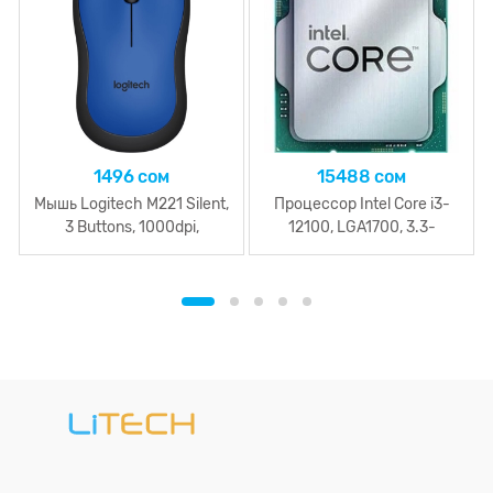
1496 сом
15488 сом
Мышь Logitech M221 Silent,
Процессор Intel Core i3-
3 Buttons, 1000dpi,
12100, LGA1700, 3.3-
беспроводная, Blue Grey
4.3GHz, 12MB Cache L3,
UHD Intel® 730, EMT64,4
Cores + 8 Threads, Tray,
Alder Lake